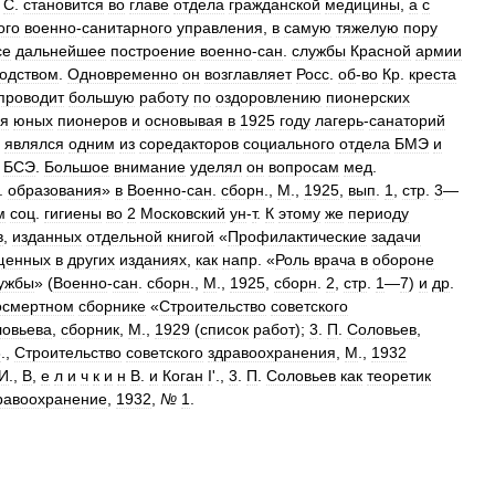
С
.
становится
во
главе
отдела
гражданской
медицины
,
а
с
ого
военно
-
санитарного
управления
,
в
самую
тяжелую
пору
се
дальнейшее
построение
военно
-
сан
.
службы
Красной
армии
водством
.
Одновременно
он
возглавляет
Росс
.
об
-
во
Кр
.
креста
проводит
большую
работу
по
оздоровлению
пионерских
ья
юных
пионеров
и
основывая
в
1925
году
лагерь
-
санаторий
,
являлся
одним
из
соредакторов
социального
отдела
БМЭ
и
БСЭ
.
Большое
внимание
уделял
он
вопросам
мед
.
.
образования
»
в
Военно
-
сан
.
сборн
.,
М
.,
1925
,
вып
.
1
,
стр
.
3
—
м
соц
.
гигиены
во
2
Московский
ун
-
т
.
К
этому
же
периоду
в
,
изданных
отдельной
книгой
«
Профилактические
задачи
щенных
в
других
изданиях
,
как
напр
. «
Роль
врача
в
обороне
ужбы
» (
Военно
-
сан
.
сборн
.,
М
.,
1925
,
сборн
.
2
,
стр
.
1
—
7
)
и
др
.
осмертном
сборнике
«
Строительство
советского
овьева
,
сборник
,
М
.,
1929
(
список
работ
);
3
.
П
.
Соловьев
,
3
.,
Строительство
советского
здравоохранения
,
М
.,
1932
И
.,
В
,
е
л
и
ч
к
и
н
В
.
и
Коган
I
'.,
3
.
П
.
Соловьев
как
теоретик
равоохранение
,
1932
,
№
1
.