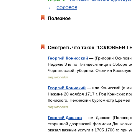
СОЛОВОВ
Полезное
Смотреть что такое "СОЛОВЬЕВ ГЕ
Георгий Конисский
— (Григорий Осипович
Неделю 3 ю по Пятидесятнице в Соборе Бе
Черниговской губернии. Окончил Киевску
энциклопедия
Георгий Кониский
— или Конисский (в ми
Нежине 20 ноября 1717 г. Род Кониских п
Кониского, Нежинский бургомистр Еремей 
энциклопедия
Георгий Дашков
— см. Дашков. {Половцов
старинной дворянской фамилии Дашковых.
оказал важные услуги в 1705 1706 гг. пр