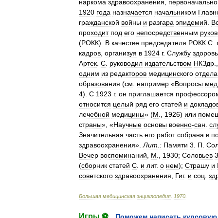
наркома
здравоохранения
,
первоначально
1920
года
назначается
начальником
Главн
гражданской
войны
и
разгара
эпидемий
.
В
проходит
под
его
непосредственным
руко
(
РОКК
).
В
качестве
председателя
РОКК
С
.
кадров
,
организуя
в
1924
г
.
Службу
здоров
Артек
.
С
.
руководил
издательством
НКЗдр
.
одним
из
редакторов
медицинского
отдела
образования
(
см
.
например
«
Вопросы
мед
4
).
С
1923
г
.
он
приглашается
профессоро
относится
целый
ряд
его
статей
и
докладо
лечебной
медицины
» (
М
.,
1926
)
или
поме
страны
», «
Научные
основы
военно
-
сан
.
сл
Значительная
часть
его
работ
собрана
в
п
здравоохранения
».
Лит
.
:
Памяти
3
.
П
.
Сол
Вечер
воспоминаний
,
М
.,
1930
;
Соловьев
(
сборник
статей
С
.
и
лит
.
о
нем
);
Страшу
и
советского
здравоохранения
,
Гиг
.
и
соц
.
зд
Большая
медицинская
энциклопедия
.
1970
.
Игры ⚽
Поможем написать курсовую