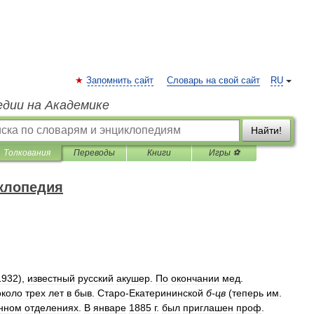
Запомнить сайт
Словарь на свой сайт
RU
едии на Академике
Найти!
Толкования
Переводы
Книги
Игры ⚽
клопедия
1932
),
известный
русский
акушер
.
По
окончании
мед
.
около
трех
лет
в
быв
.
Старо
-
Екатерининской
б
-
цв
(
теперь
им
.
нном
отделениях
.
В
январе
1885
г
.
был
приглашен
проф
.