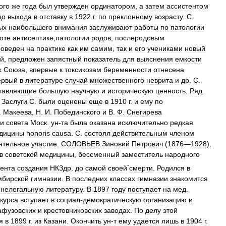
ого
же
года
был
утвержден
ординатором
,
а
затем
ассистентом
до
выхода
в
отставку
в
1922
г
.
по
преклонному
возрасту
.
С
.
ых
наибольшего
внимания
заслуживают
работы
по
патологии
оте
антисептике
,
патологии
родов
,
послеродовым
роведен
на
практике
как
им
самим
,
так
и
его
учениками
новый
й
,
предложен
запястный
показатель
для
выяснения
емкости
х
Союза
,
впервые
к
токсикозам
беременности
отнесена
ервый
в
литературе
случай
множественного
неврита
и
др
.
С
.
тавляющие
большую
научную
и
историческую
ценность
.
Ряд
.
Заслуги
С
.
были
оценены
еще
в
1910
г
.
и
ему
по
.
Макеева
,
Н
.
И
.
Побединского
и
В
.
Ф
.
Снегирева
и
совета
Моск
.
ун
-
та
была
оказана
исключительно
редкая
дицины
honoris
causa
.
С
.
состоял
действительным
членом
ятельное
участие
.
СОЛОВЬЕВ
Зиновий
Петрович
(
1876
—
1928
),
в
советской
медицины
,
бессменный
заместитель
народного
-
ента
создания
НКЗдр
.
до
самой
своей
смерти
.
Родился
в
мбирской
гимназии
.
В
последних
классах
гимназии
знакомится
нелегальную
литературу
.
В
1897
году
поступает
на
мед
.
курса
вступает
в
социал
-
демократическую
организацию
и
афузовских
и
крестовниковских
заводах
.
По
делу
этой
я
в
1899
г
.
из
Казани
.
Окончить
ун
-
т
ему
удается
лишь
в
1904
г
.