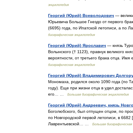
энциклопедия
Георгий (Юрий) Всеволодович
— велики
Юрьевича Большое Гнездо от первого брак
(6695) года, по Ипатской летописи, а по 
биографическая энциклопедия
Георгий (Юрий) Ярославич
— князь Туро
Волынского († 1123), правнук великого кня
вероятности, от третьего брака отца. Им
биографическая энциклопедия
Георгий (Юрий) Владимирович Долгор
Мономаха, родился около 1090 года (по Та
году). Еще при жизни отца в удел достала
его… …
Большая биографическая энциклопедия
Георгий (Юрий) Андреевич, князь Новг
Боголюбского, был отпущен отцом, по прос
по Новгородской первой летописи, в 6682 [
Лаврентьевской… …
Большая биографическая 