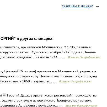
СОЛОВЬЕВ ФЕДОР
ОРГИЙ" в других словарях:
) святитель, архиепископ Могилевский. † 1795, память в
лорусских святых. Родился 20 ноября 1717 года в г. Нежине
ю духовную академию. В августе 1744… …
Большая биографическая
ру Григорий Осипович) архиепископ Могилевский; родился в
ринадлежал к старинному Нежинскому поспольству, но прадед
Касьянович, в 1659 г. в грамоте… …
Большая биографическая
}  Георгий Дашков архиепископ ростовский, происходил из
 Будучи строителем астраханского Троицкого монастыря,
и укрощении в Астрахани стрелецкого… …
Большая биографическая