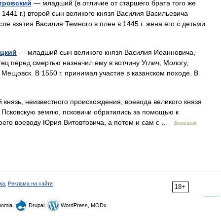
итровский
— младший (в отличие от старшего брата того же
 1441 г.) второй сын великого князя Василия Васильевича
ле взятия Василия Темного в плен в 1445 г. жена его с детьми
ицкий
— младший сын великого князя Василия Иоанновича,
тец перед смертью назначил ему в вотчину Углич, Мологу,
Мещовск. В 1550 г. принимал участие в казанском походе. В
 князь, неизвестного происхождения, воевода великого князя
а Псковскую землю, псковичи обратились за помощью к
воего воеводу Юрия Витовтовича, а потом и сам с …
Большая
ка
,
Реклама на сайте
18+
omla,
Drupal,
WordPress, MODx.