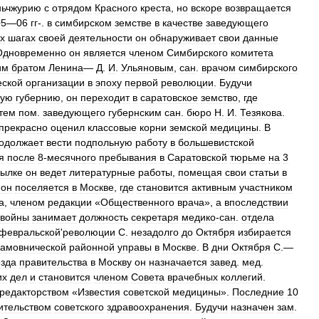
ьчжурию
с
отрядом
Красного
креста
,
но
вскоре
возвращается
05
—
06
гг
-.
в
симбирском
земстве
в
качестве
заведующего
х
шагах
своей
деятельности
он
обнаруживает
свои
данные
Одновременно
он
является
членом
Симбирского
комитета
им
братом
Ленина
—
Д
.
И
.
Ульяновым
,
сан
.
врачом
симбирского
еской
организации
в
эпоху
первой
революции
.
Будучи
кую
губернию
,
он
переходит
в
саратовское
земство
,
где
тем
пом
.
заведующего
губернским
сан
.
бюро
Н
.
И
.
Тезякова
.
прекрасно
оценил
классовые
корни
земской
медицины
.
В
одолжает
вести
подпольную
работу
в
большевистской
я
после
8
-
месячного
пребывания
в
Саратовской
тюрьме
на
3
сылке
он
ведет
литературные
работы
,
помещая
свои
статьи
в
он
поселяется
в
Москве
,
где
становится
активным
участником
а
,
членом
редакции
«
Общественного
врача
»,
а
впоследствии
войны
занимает
должность
секретаря
медико
-
сан
.
отдела
февральской
'
революции
С
.
незадолго
до
Октября
избирается
амовнической
районной
управы
в
Москве
.
В
дни
Октября
С
.—
зда
правительства
в
Москву
он
назначается
завед
.
мед
.
их
дел
и
становится
членом
Совета
врачебных
коллегий
.
редакторством
«
Известия
советской
медицины
».
Последние
10
ительством
советского
здравоохранения
.
Будучи
назначен
зам
.