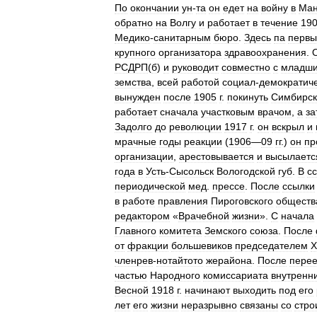
По
окончании
ун
-
та
он
едет
на
войну
в
Ман
обратно
на
Волгу
и
работает
в
течение
19
Медико
-
санитарным
бюро
.
Здесь
па
первы
крупного
организатора
здравоохранения
.
РСДРП
(
б
)
и
руководит
совместно
с
младш
земства
,
всей
работой
социал
-
демократич
вынужден
после
1905
г
.
покинуть
Симбирс
работает
сначала
участковым
врачом
,
а
за
Задолго
до
революции
1917
г
.
он
вскрыл
и
мрачные
годы
реакции
(
1906
—
09
гг
.)
он
пр
организации
,
арестовывается
и
высылаетс
года
в
Усть
-
Сысольск
Вологодской
губ
.
В
с
периодической
мед
.
прессе
.
После
ссылки
в
работе
правления
Пироговского
обществ
редактором
«
Врачебной
жизни
».
С
начала
Главного
комитета
Земского
союза
.
После
от
фракции
большевиков
председателем
Х
членрев
-
нотайтото
жерайона
.
После
перее
частью
Народного
комиссариата
внутренн
Весной
1918
г
.
начинают
выходить
под
его
лет
его
жизни
неразрывно
связаны
со
стро