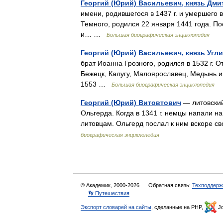
Георгий (Юрий) Васильевич, князь Дм
имени, родившегося в 1437 г. и умершего в
Темного, родился 22 января 1441 года. Пос
и… …
Большая биографическая энциклопедия
Георгий (Юрий) Васильевич, князь Угл
брат Иоанна Грозного, родился в 1532 г. О
Бежецк, Калугу, Малоярославец, Медынь и 
1553 …
Большая биографическая энциклопедия
Георгий (Юрий) Витовтович
— литовский
Ольгерда. Когда в 1341 г. немцы напали н
литовцам. Ольгерд послал к ним вскоре с
биографическая энциклопедия
© Академик, 2000-2026
Обратная связь:
Техподдерж
👣 Путешествия
Экспорт словарей на сайты
, сделанные на PHP,
Jo