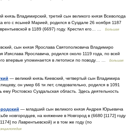
й князь Владимирский, третий сын великого князя Всеволода
а его с ясыней Марией, родился в Суздале 26 ноября 1187
Лаврентьевской в 1189 (6697) году. Крестил его… …
Большая
вский, сын князя Ярослава Святополковича Владимиро
зя Изяслава Ярославича, родился около 1119 года, по всей
я его впервые упоминается в летописи по поводу… …
Большая
укий
— великий князь Киевский, четвертый сын Владимира
тищеву, он умер 66 ти лет, следовательно, родился в 1091
сь ему Ростовско Суздальская область. Здесь деятельность
ородский
— младший сын великого князя Андрея Юрьевича
ьбе новгородцев, на княжение в Новгород в (6680 [1172] году
1174] по Лаврентьевской) и в том же году (по
энциклопедия