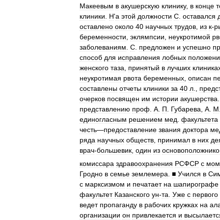
Макеевым
в
акушерскую
клинику
,
в
конце
т
клиники
.
Н
'
а
этой
должности
С
.
оставался
оставлено
около
40
научных
трудов
,
из
к
-
р
беременности
,
эклямпсии
,
неукротимой
рв
заболеваниям
.
С
.
предложен
и
успешно
п
способ
для
исправления
лобных
положени
женского
таза
,
принятый
в
лучших
клиника
неукротимая
рвота
беременных
,
описан
п
составлены
отчеты
клиники
за
40
л
.,
предс
очерков
посвящен
им
истории
акушерства
представлению
проф
.
А
.
П
.
Губарева
,
А
.
М
единогласным
решением
мед
.
факультета
честь
—
предоставление
звания
доктора
ме
ряда
научных
обществ
,
принимал
в
них
де
врач
-
большевик
,
один
из
основоположнико
комиссара
здравоохранения
РСФСР
с
мом
Гродно
в
семье
землемера
.
■
Учился
в
Си
с
марксизмом
и
печатает
на
шапирографе
факультет
Казанского
ун
-
та
.
Уже
с
первого
ведет
пропаганду
в
рабочих
кружках
на
ал
организации
он
привлекается
и
высылаетс