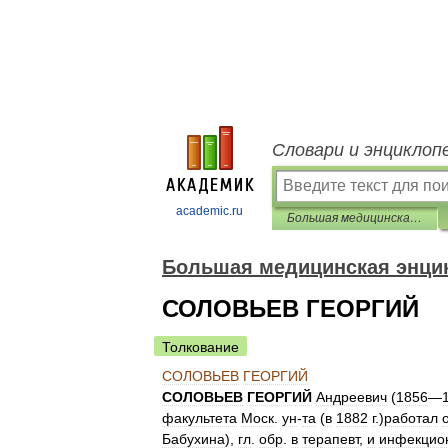
Словари и энциклоп
academic.ru
Большая медицинская энциклопедия
Большая медицинская энци
СОЛОВЬЕВ ГЕОРГИЙ
Толкование
СОЛОВЬЕВ
ГЕОРГИЙ
СОЛОВЬЕВ
ГЕОРГИЙ
Андреевич
(
1856
—
факультета
Моск
.
ун
-
та
(
в
1882
г
.)
работал
Бабухина
),
гл
.
обр
.
в
терапевт
,
и
инфекцио